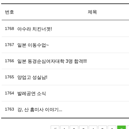
번호
제목
1768
아수라 치킨너겟!
1767
일본 이동수업~
1766
일본 동경순심여자대학 3명 합격!!!
1765
양업고 성실남!
1764
발레공연 소식
1763
강, 산 홈미사 이야기...