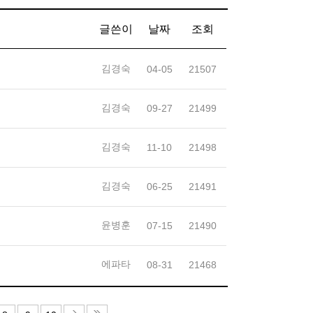
글쓴이
날짜
조회
김경숙
04-05
21507
김경숙
09-27
21499
김경숙
11-10
21498
김경숙
06-25
21491
윤병훈
07-15
21490
에파타
08-31
21468