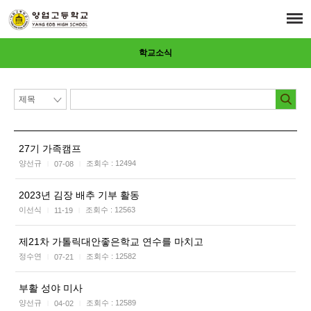
학교소식
27기 가족캠프
양선규
조회수 :
12494
07-08
|
|
2023년 김장 배추 기부 활동
이선식
조회수 :
12563
11-19
|
|
제21차 가톨릭대안좋은학교 연수를 마치고
정수연
조회수 :
12582
07-21
|
|
부활 성야 미사
양선규
조회수 :
12589
04-02
|
|