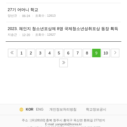
27기 어머니 학교
양선규
조회수 :
12613
06-24
|
|
2023. 체인지 청소년포상제 8명 국제청소년성취포상 동장 획득
지송근
조회수 :
12627
12-20
|
|
1
2
3
4
5
6
7
8
9
10
KOR
ENG
개인정보처리방침
학교정보공시
주소 : [우)28102] 충북 청주시 흥덕구 옥산면 환희길 277번지
E-mail:
yangeob@korea.kr