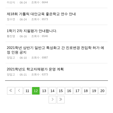
이선식
조회수 :
6644
06-24
|
|
제18회 가톨릭 대안교육 좋은학교 연수 안내
정수연
조회수 :
6573
06-24
|
|
1학기 2차 지필평가 안내합니다.
황진영
조회수 :
6546
06-16
|
|
2021학년 상반기 일반고 특성화고 간 진로변경 전입학 허가 예
정 인원 공지
양업고
조회수 :
6987
06-10
|
|
2021학년도 학교자체평가 운영 계획
양업고
조회수 :
6373
05-21
|
|
11
12
13
14
15
16
17
18
19
20