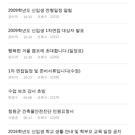
2009학년도 신입생 전형일정 알림
관리자
조회수 :
12215
10-15
|
|
2009학년도 신입생 1차면접 대상자 발표
관리자
조회수 :
12213
10-22
|
|
행복한 겨울 캠프에 초대합니다.(일정표)
정수연
조회수 :
12202
12-20
|
|
1차 면접일정 및 준비서류입니다(수정)
관리자
조회수 :
12180
10-22
|
|
수업 보조 강사 초빙
한경수
조회수 :
12176
04-06
|
|
청원군 건축물안전진단 민원요청서
사영권
조회수 :
12163
06-17
|
|
2016학년도 신입생 학교 생활 안내 및 학부모 교육 일정 공지