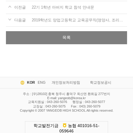
이전글
22기 1학년 아버지 학교 참석 안내문
다음글
2019학년도 양업고등학교 교육공무직(영양사, 조리원) 합격자 발표
목록
KOR
ENG
개인정보처리방침
학교정보공시
주소 : [우)28102] 충북 청주시 흥덕구 옥산면 환희길 277번지
E-mail:
yangeob@korea.kr
교육지원실 : 043-260-5076
행정실 : 043-260-5077
교장실 : 043-260-5075
Fax : 043) 260-5079
Copyright © 2007 YANGEOB HIGH SCHOOL All rights reserved.
학교발전기금
농협 401016-51-
059646