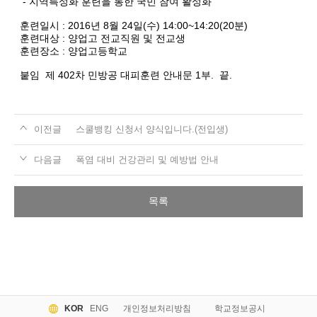
- 지역특성화 훈련을 통한 국민 참여 활성화
훈련일시 : 2016년 8월 24일(수) 14:00~14:20(20분)
훈련대상 : 양업고 전교직원 및 전교생
훈련장소 : 양업고등학교
붙임 제 402차 민방공 대피훈련 안내문 1부. 끝.
이전글
스쿨뱅킹 신청서 양식입니다.(전입생)
다음글
폭염 대비 건강관리 및 예방법 안내
목록
KOR
ENG
개인정보처리방침
학교정보공시