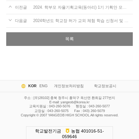
이전글
2024. 학부모 자율기획교육(동아리) 1기 기획안 모집 안내
다음글
2024학년도 학교장 허가 교외 체험 학습 신청서 및 보고서 양식
목록
KOR
ENG
개인정보처리방침
학교정보공시
주소 : [우)28102] 충북 청주시 흥덕구 옥산면 환희길 277번지
E-mail:
yangeob@korea.kr
교육지원실 : 043-260-5076
행정실 : 043-260-5077
교장실 : 043-260-5075
Fax : 043) 260-5079
Copyright © 2007 YANGEOB HIGH SCHOOL All rights reserved.
학교발전기금
농협 401016-51-
059646