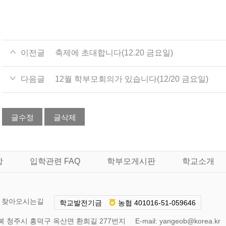
이전글
축제에 초대합니다(12.20 금요일)
다음글
12월 학부모회의가 있습니다(12/20 금요일)
글수정
글삭제
항
입학관련 FAQ
학부모게시판
학교소개
찾아오시는길
학교발전기금
농협 401016-51-059646
] 충북 청주시 흥덕구 옥산면 환희길 277번지
E-mail:
yangeob@korea.kr