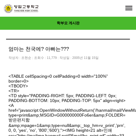
학부모 게시판
엄마는 천국에? 아빠는???
작성자 :
조현순
조회수 : 11,779
작성일 : 2005년 11월 15일
|
|
<TABLE cellSpacing=0 cellPadding=0 width="100%"
border=0>
<TBODY>
<TR>
<TD style="PADDING-RIGHT: 5px; PADDING-LEFT: 0px;
PADDING-BOTTOM: 10px; PADDING-TOP: 5px" align=right>
<A
href="javascript:OpenWindowWithoutReturn('/hanmail/mail/ViewM
type=print&amp;MSGID=G000000000Fo6er&amp;FOLDER=
받은편지함
&amp;mpage=1&amp;type=null&amp;_top_hm=v_print','prn',
0, 0, 'yes', 'no', '800','600');"><IMG height=21 alt=인쇄
src="
http://mailimg.hanmail.net/05mail/bc_print.gif"
width=33