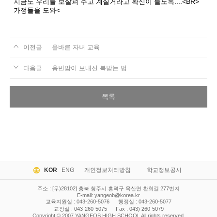
지금도 우리를 보살펴 주고 계실거라고 확신이 들도록....<BR>
가정들을 도와<
이전글
올바른 자녀 교육
다음글
용빈맘이 보내신 복받는 법
목록
KOR
ENG
개인정보처리방침
학교정보공시
주소 : [우)28102] 충북 청주시 흥덕구 옥산면 환희길 277번지
E-mail:
yangeob@korea.kr
교육지원실 : 043-260-5076
행정실 : 043-260-5077
교장실 : 043-260-5075
Fax : 043) 260-5079
Copyright © 2007 YANGEOB HIGH SCHOOL All rights reserved.