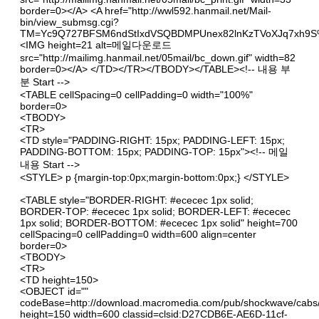
border=0></A> <A href="
http://wwl592.hanmail.net/Mail-
bin/view_submsg.cgi?
TM=Yc9Q727BFSM6ndStIxdVSQBDMPUnex82lnKzTVoXJq7xh9
<IMG height=21 alt=메일다운로드
src="
http://mailimg.hanmail.net/05mail/bc_down.gif"
width=82
border=0></A> </TD></TR></TBODY></TABLE><!-- 내용 부
분 Start -->
<TABLE cellSpacing=0 cellPadding=0 width="100%"
border=0>
<TBODY>
<TR>
<TD style="PADDING-RIGHT: 15px; PADDING-LEFT: 15px;
PADDING-BOTTOM: 15px; PADDING-TOP: 15px"><!-- 메일
내용 Start -->
<STYLE> p {margin-top:0px;margin-bottom:0px;} </STYLE>
<TABLE style="BORDER-RIGHT: #ececec 1px solid;
BORDER-TOP: #ececec 1px solid; BORDER-LEFT: #ececec
1px solid; BORDER-BOTTOM: #ececec 1px solid" height=700
cellSpacing=0 cellPadding=0 width=600 align=center
border=0>
<TBODY>
<TR>
<TD height=150>
<OBJECT id=""
codeBase=http://download.macromedia.com/pub/shockwave/cabs/f
height=150 width=600 classid=clsid:D27CDB6E-AE6D-11cf-