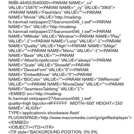
96B8-444553540000><PARAM NAME="_cx"
VALUE="15875"><PARAM NAME="_cy" VALUE="3969">
<PARAM NAME="FlashVars" VALUE=""><PARAM
NAME="Movie" VALUE="
http://mailimg-
fs.hanmail.net/paper/27/barunson046_t.swf"
><PARAM
NAME="Src" VALUE="
http://mailimg-
fs.hanmail.net/paper/27/barunson046_t.swf"
><PARAM
NAME="WMode" VALUE="Window"><PARAM NAME="Play"
VALUE="-1"><PARAM NAME="Loop" VALUE="-1"><PARAM
NAME="Quality" VALUE="High"><PARAM NAME="SAlign"
VALUE=""><PARAM NAME="Menu" VALUE="-1"><PARAM
NAME="Base" VALUE=""><PARAM
NAME="AllowScriptAccess" VALUE="always"><PARAM
NAME="Scale" VALUE="ShowAll"><PARAM
NAME="DeviceFont" VALUE="0"><PARAM
NAME="EmbedMovie" VALUE="0"><PARAM
NAME="BGColor" VALUE=""><PARAM NAME="SWRemote"
VALUE=""><PARAM NAME="MovieData" VALUE=""><PARAM
NAME="SeamlessTabbing" VALUE="1">
<EMBED src='http://mailimg-
fs.hanmail.net/paper/27/barunson046_t.swf'
quality=high bgcolor=#FFFFFF WIDTH='600' HEIGHT='150'
NAME='' ALIGN=''
TYPE='application/x-shockwave-flash'
PLUGINSPAGE='http://www.macromedia.com/go/getflashplayer'>
</EMBED>
</OBJECT></TD></TR>
<TR style="BACKGROUND-POSITION: 0% 0%;