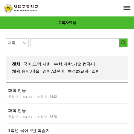
교육자료실
전체
국어.도덕.사회
수학.과학.기술.컴퓨터
체육.음악.미술
영어.일본어
특성화교과
일반
화학 반응
한경수
조회수 :
6192
04-23
|
|
화학 반응
한경수
조회수 :
6378
04-23
|
|
1학년 국어 4번 학습지