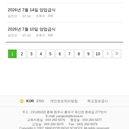
2026년 7월 14일 양업급식
김진선
조회수 :
335
07-14
|
|
2026년 7월 10일 양업급식
김진선
조회수 :
500
07-10
|
|
1
2
3
4
5
6
7
8
9
10
KOR
ENG
개인정보처리방침
학교정보공시
주소 : [우)28102] 충북 청주시 흥덕구 옥산면 환희길 277번지
E-mail:
yangeob@korea.kr
교육지원실 : 043-260-5076
행정실 : 043-260-5077
교장실 : 043-260-5075
Fax : 043) 260-5079
Copyright © 2007 YANGEOB HIGH SCHOOL All rights reserved.