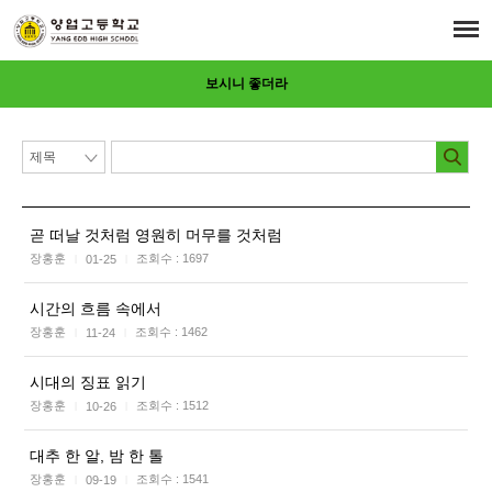
보시니 좋더라
곧 떠날 것처럼 영원히 머무를 것처럼
장홍훈
조회수 :
1697
01-25
|
|
시간의 흐름 속에서
장홍훈
조회수 :
1462
11-24
|
|
시대의 징표 읽기
장홍훈
조회수 :
1512
10-26
|
|
대추 한 알, 밤 한 톨
장홍훈
조회수 :
1541
09-19
|
|