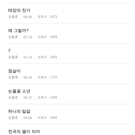
태양의 찬가
장홍훈
조회수 :
1671
08-09
|
|
왜 그럴까?
장홍훈
조회수 :
1649
07-13
|
|
7
장홍훈
조회수 :
1681
07-12
|
|
참살이
장홍훈
조회수 :
1737
06-14
|
|
눈물꽃 소년
장홍훈
조회수 :
1936
05-17
|
|
하나의 밀알
장홍훈
조회수 :
1955
04-06
|
|
천국의 별이 되어