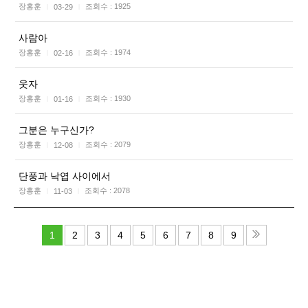
장홍훈
조회수 :
1925
03-29
|
|
사람아
장홍훈
조회수 :
1974
02-16
|
|
웃자
장홍훈
조회수 :
1930
01-16
|
|
그분은 누구신가?
장홍훈
조회수 :
2079
12-08
|
|
단풍과 낙엽 사이에서
장홍훈
조회수 :
2078
11-03
|
|
1
2
3
4
5
6
7
8
9