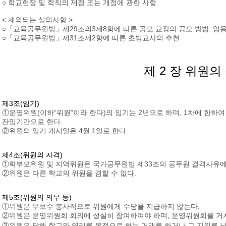
○ 학교헌장 및 학칙의 제정 또는 개정에 관한 사항
< 제외되는 심의사항 >
○「교육공무원법」제29조의3제8항에 따른 공모 교장의 공모 방법, 임용
○「교육공무원법」제31조제2항에 따른 초빙교사의 추천
제 2 장 위원의
제3조(임기)
①운영위원(이하“위원”이라 한다)의 임기는 2년으로 하며, 1차에 한하여
잔임기간으로 한다.
②위원의 임기 개시일은 4월 1일로 한다.
제4조(위원의 자격)
①학부모위원 및 지역위원은 국가공무원법 제33조의 공무원 결격사유에
②위원은 다른 학교의 위원을 겸할 수 없다.
제5조(위원의 의무 등)
①위원은 무보수 봉사직으로 위원에게 수당을 지급하지 않는다.
②위원은 운영위원회 회의에 성실히 참여하여야 하며, 운영위원회를 거치
③위원은 당해 학교와 영리를 목적으로 하는 거래를 하거나 그 지위를 