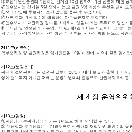
①교원위원선출관리위원회는 선거일 10일 전까지 위원 선출에 대한 공고
②입후보자는 선거일 5일 전까지 본교 교원 3명 이상의 추천을 받아 
③선거 당일에 후보자의 소견 발표를 들은 후 투표한다.
④개표 결과 위원 정수에 해당하는 다수득표자로 결정한다.
⑤입후보자가 교원위원 정수를 초과하지 않을 때에는 무투표로 당선자를 
⑥「재난 및 안전관리 기본법」제3조 제1호에 따른 재난이나 그 밖의 
경우에는 가정통신문에 대한 회신, 우편투표, 전자적 방법 등으로 당연직
제11조(선출일)
학부모위원 및 교원위원은 임기만료일 10일 이전에, 지역위원은 임기만
제12조(보궐선거)
위원이 결원된 때에는 결원된 날부터 20일 이내에 보궐 선출한다. 다만
상이 궐위되지 아니한 때에는 운영위원회의 결정으로 선출하지 아니할 수
제 4 장 운영위원
제13조(임원)
①위원장과 부위원장의 임기는 1년으로 하며, 연임할 수 있다.
② 위원장과 부위원장은 무기명투표로 선출하되 재적위원 과반수의 득표로
차 투표를 하여 최고득표자를 당선자로 한다. 이 경우 최고 득표자가 2