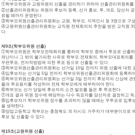
①학부모위원과 교원위원의 선출을 관리하기 위하여 선출관리위원회를 
②선출관리위원회는 위원의 후보자 등록, 선거 홍보, 투․개표, 당선자 
료될 때까지 운영된다.
③학부모위원선출관리위원회는 교원, 학부모, 지역인사 등 3명으로 구
④교원위원선출관리위원회는 교직원 전체회의의 추천을 받은 교직원 3
다.
제9조(학부모위원 선출)
①학부모위원은 학부모전체회의를 통하여 학부모 중에서 투표로 선출하되
재난이나 그 밖의 불가피한 사유로 학부모 전체회의, 학부모대표회의를
우편투표, 전자적방법에 의한 투표 등으로 선출할 수 있다.
③학부모위원선출관리위원회는 선거일 10일 전까지 위원 선출에 대한 공
④입후보자는 선거일 5일 전까지 학부모위원선출관리위원회에 등록하여
⑤학부모위원선출관리위원회는 선거일 3일 전까지 후보자의 신상에 관한
물과 투표용지를 작성하여 전체 학부모에게 배부하여야 한다.
⑥학부모는 선거 당일에 후보자의 소견 발표를 들은 후 투표한다.
⑦개표 결과 위원 정수에 해당하는 다수 득표자를 당선자로 결정하고 득
⑧입후보자가 학부모위원 정수를 초과하지 않을 때에는 무투표로 입후보
을 생략한다.
⑨양업고등학교 학부모는 충청북도 외 타시도 거주자가 대부분이므로 제
후보 및 선출할 수 있다.
제10조(교원위원 선출)