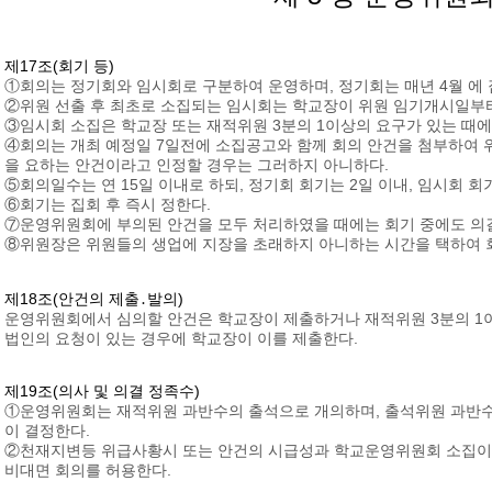
제17조(회기 등)
①회의는 정기회와 임시회로 구분하여 운영하며, 정기회는 매년 4월 에 
②위원 선출 후 최초로 소집되는 임시회는 학교장이 위원 임기개시일부터
③임시회 소집은 학교장 또는 재적위원 3분의 1이상의 요구가 있는 때에
④회의는 개최 예정일 7일전에 소집공고와 함께 회의 안건을 첨부하여 위
을 요하는 안건이라고 인정할 경우는 그러하지 아니하다.
⑤회의일수는 연 15일 이내로 하되, 정기회 회기는 2일 이내, 임시회 회
⑥회기는 집회 후 즉시 정한다.
⑦운영위원회에 부의된 안건을 모두 처리하였을 때에는 회기 중에도 의결
⑧위원장은 위원들의 생업에 지장을 초래하지 아니하는 시간을 택하여 회
제18조(안건의 제출․발의)
운영위원회에서 심의할 안건은 학교장이 제출하거나 재적위원 3분의 1이
법인의 요청이 있는 경우에 학교장이 이를 제출한다.
제19조(의사 및 의결 정족수)
①운영위원회는 재적위원 과반수의 출석으로 개의하며, 출석위원 과반
이 결정한다.
②천재지변등 위급사황시 또는 안건의 시급성과 학교운영위원회 소집이 
비대면 회의를 허용한다.