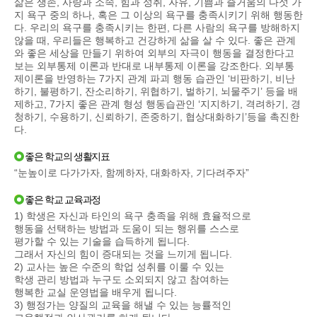
삶은 생존, 사랑과 소속, 힘과 성취, 자유, 기쁨과 즐거움의 다섯 가
지 욕구 중의 하나, 혹은 그 이상의 욕구를 충족시키기 위해 행동한
다. 우리의 욕구를 충족시키는 한편, 다른 사람의 욕구를 방해하지
않을 때, 우리들은 행복하고 건강하게 삶을 살 수 있다. 좋은 관계
와 좋은 세상을 만들기 위하여 외부의 자극이 행동을 결정한다고
보는 외부통제 이론과 반대로 내부통제 이론을 강조한다. 외부통
제이론을 반영하는 7가지 관계 파괴 행동 습관인 ‘비판하기, 비난
하기, 불평하기, 잔소리하기, 위협하기, 벌하기, 뇌물주기’ 등을 배
제하고, 7가지 좋은 관계 형성 행동습관인 ‘지지하기, 격려하기, 경
청하기, 수용하기, 신뢰하기, 존중하기, 협상대화하기’등을 촉진한
다.
좋은 학교의 생활지표
“눈높이로 다가가자, 함께하자, 대화하자, 기다려주자”
좋은 학교 교육과정
1) 학생은 자신과 타인의 욕구 충족을 위해 효율적으로
행동을 선택하는 방법과 도움이 되는 행위를 스스로
평가할 수 있는 기술을 습득하게 됩니다.
그래서 자신의 힘이 증대되는 것을 느끼게 됩니다.
2) 교사는 높은 수준의 학업 성취를 이룰 수 있는
학생 관리 방법과 누구도 소외되지 않고 참여하는
행복한 교실 운영법을 배우게 됩니다.
3) 행정가는 양질의 교육을 해낼 수 있는 능률적인