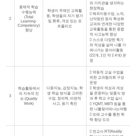
와 가치관을 생각하는
총체적 학습
현장학습
학생이 주체인 교육활
수행능력
󰌛 해외이동수업, 노작,
동, 학생들의 자기 평가
(Total
2
산악등반 등의 특성화
및 환류, 개성 있는 포
Learning-
교과와 연계한 다양한
Competency)
트폴리오
교육활동을 통한 종합
향상
적 사고능력 향상
󰌛 스스로 다양한 특기
와 적성을 살려 나를 가
꿔나가는 동아리활동
(22개, 1인 약 2.4개) 운
영
󰌛 역동적 교실 수업을
위한 교과협의회 구성
운영
다중지능, 감정지능, 학
󰌛 학생의 적성과 개성
학습활동에서
생 학습 방식을 고려한
을 존중하는 맞춤식 방
의 지속적 진
3
수업, 창의력, 비판적
과 후 학교 수업 실시
보 (Quality
Work)
사고, 용기 촉진
󰌛 YQMT, MBTI 등을 통
한 나를찾아떠나는여행
󰌛 또래 교수를 통한 학
력 향상 도모
󰌛 전교사 RT(Reality