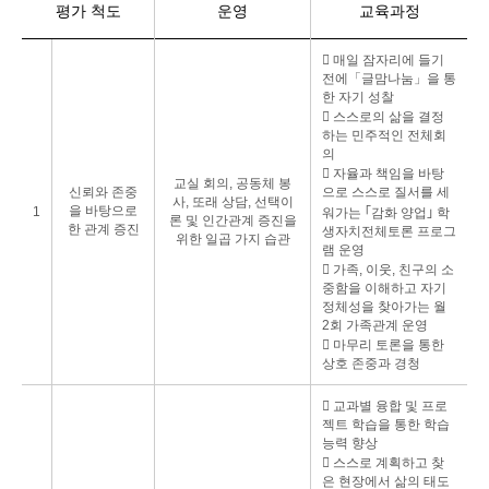
평가 척도
운영
교육과정
󰌛 매일 잠자리에 들기
전에「글맘나눔」을 통
한 자기 성찰
󰌛 스스로의 삶을 결정
하는 민주적인 전체회
의
󰌛 자율과 책임을 바탕
교실 회의, 공동체 봉
신뢰와 존중
으로 스스로 질서를 세
사, 또래 상담, 선택이
을 바탕으로
1
워가는 ｢감화 양업｣ 학
론 및 인간관계 증진을
한 관계 증진
생자치전체토론 프로그
위한 일곱 가지 습관
램 운영
󰌛 가족, 이웃, 친구의 소
중함을 이해하고 자기
정체성을 찾아가는 월
2회 가족관계 운영
󰌛 마무리 토론을 통한
상호 존중과 경청
󰌛 교과별 융합 및 프로
젝트 학습을 통한 학습
능력 향상
󰌛 스스로 계획하고 찾
은 현장에서 삶의 태도