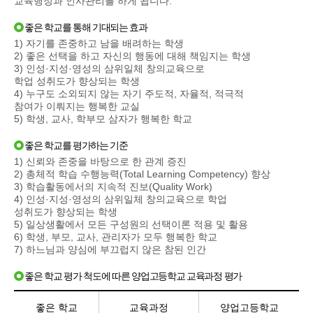
교육행정과 인사관리를 하게 됩니다.
좋은 학교를 통해 기대되는 효과
1) 자기를 존중하고 남을 배려하는 학생
2) 좋은 선택을 하고 자신의 행동에 대해 책임지는 학생
3) 인성·지성·영성의 삼위일체 창의교육으로
학업 성취도가 향상되는 학생
4) 누구도 소외되지 않는 자기 주도적, 자율적, 적극적
참여가 이뤄지는 행복한 교실
5) 학생, 교사, 학부모 삼자가 행복한 학교
좋은 학교를 평가하는 기준
1) 신뢰와 존중을 바탕으로 한 관계 증진
2) 총체적 학습 수행능력(Total Learning Competency) 향상
3) 학습활동에서의 지속적 진보(Quality Work)
4) 인성·지성·영성의 삼위일체 창의교육으로 학업
성취도가 향상되는 학생
5) 일상생활에서 모든 구성원의 선택이론 적용 및 활용
6) 학생, 부모, 교사, 관리자가 모두 행복한 학교
7) 하느님과 양심에 부끄럽지 않은 참된 인간
좋은 학교 평가 척도에 따른 양업고등학교 교육과정 평가
좋은 학교
교육과정
양업고등학교