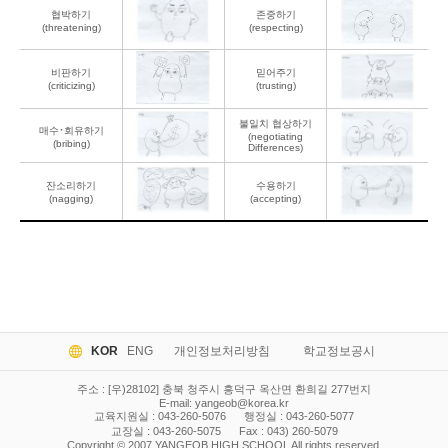
협박하기
존중하기
(threatening)
(respecting)
비판하기
믿어주기
(criticizing)
(trusting)
불일치 협상하기
매수･회유하기
(negotiating
(bribing)
Differences)
잔소리하기
수용하기
(nagging)
(accepting)
KOR
ENG
개인정보처리방침
학교정보공시
주소 : [우)28102] 충북 청주시 흥덕구 옥산면 환희길 277번지
E-mail:
yangeob@korea.kr
교육지원실 : 043-260-5076
행정실 : 043-260-5077
교장실 : 043-260-5075
Fax : 043) 260-5079
Copyright © 2007 YANGEOB HIGH SCHOOL All rights reserved.