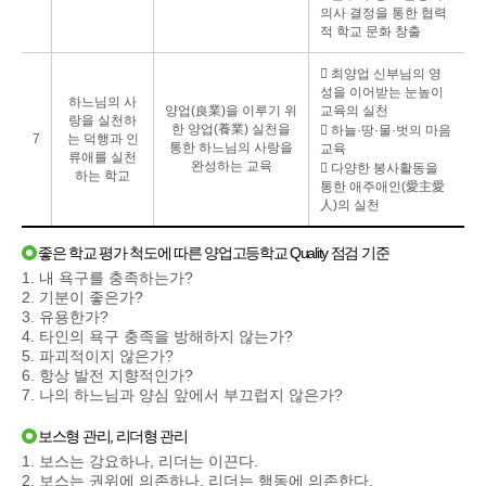
의사 결정을 통한 협력
적 학교 문화 창출
󰌛 최양업 신부님의 영
성을 이어받는 눈높이
하느님의 사
양업(良業)을 이루기 위
교육의 실천
랑을 실천하
한 양업(養業) 실천을
󰌛 하늘·땅·물·벗의 마음
7
는 덕행과 인
통한 하느님의 사랑을
교육
류애를 실천
완성하는 교육
󰌛 다양한 봉사활동을
하는 학교
통한 애주애인(愛主愛
人)의 실천
좋은 학교 평가 척도에 따른 양업고등학교 Quality 점검 기준
1. 내 욕구를 충족하는가?
2. 기분이 좋은가?
3. 유용한가?
4. 타인의 욕구 충족을 방해하지 않는가?
5. 파괴적이지 않은가?
6. 항상 발전 지향적인가?
7. 나의 하느님과 양심 앞에서 부끄럽지 않은가?
보스형 관리, 리더형 관리
1. 보스는 강요하나, 리더는 이끈다.
2. 보스는 권위에 의존하나, 리더는 행동에 의존한다.