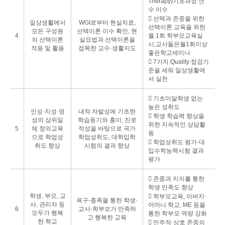
Therapy)기초과정 연
수 이수
󰌛 선택과 존중을 위한
일상생활에서
WGI로부터 현실치료,
선택이론 교육을 위한
모든 구성원
선택이론 이수 확인, 현
4
월 1회 학부모교육실
의 선택이론
실요법과 선택이론을
시,교사들은월1회이상
적용 및 활용
접목한 교수·생활지도
좋은학교세미나
󰌛 7가지 Quality 점검기
준을 세워 일상생활에
서 실천
󰌛 기초미달학생 없는
높은 성취도
인성·지성·영
내적 자발성에 기초한
󰌛 학생 학습력 향상을
성의 삼위일
학습동기와 흥미, 진로
위한 지속적인 상담활
5
체 창의교육
적성을 바탕으로 국가
동
으로 학업성
학업성취도, 대학입학
󰌛 학업성취도 평가·대
취도 향상
시험의 결과 향상
입수학능력시험 결과
평가
󰌛 존중과 지지를 통한
학생 만족도 향상
학생, 부모, 교
󰌛 학부모교육, 아버지·
욕구-충족을 통한 학생·
사, 관리자 등
어머니 학교, ME 등을
6
교사·학부모가 만족하
모두가 행복
통한 학부모 역량 강화
고 행복한 교육
한 학교
󰌛 민주적·상호 존중의