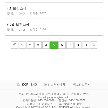
9월 보건소식
김태임
조회수 :
2007
09-04
|
|
7,8월 보건소식
김태임
조회수 :
2126
07-05
|
|
1
2
3
4
5
6
7
8
9
KOR
ENG
개인정보처리방침
학교정보공시
주소 : [우)28102] 충북 청주시 흥덕구 옥산면 환희길 277번지
E-mail:
yangeob@korea.kr
교육지원실 : 043-260-5076
행정실 : 043-260-5077
교장실 : 043-260-5075
Fax : 043) 260-5079
Copyright © 2007 YANGEOB HIGH SCHOOL All rights reserved.