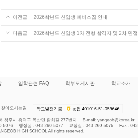
이전글
2026학년도 신입생 예비소집 안내
다음글
2026학년도 신입생 1차 전형 합격자 및 2차 면
항
입학관련 FAQ
학부모게시판
학교소개
찾아오시는길
학교발전기금
농협 401016-51-059646
] 충북 청주시 흥덕구 옥산면 환희길 277번지
E-mail:
yangeob@korea.kr
0-5076
행정실 : 043-260-5077
교장실 : 043-260-5075
Fax : 04
ANGEOB HIGH SCHOOL All rights reserved.