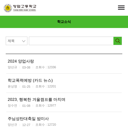
학교소식
2024 양업사랑
양선규
조회수 :
12336
03-08
|
|
학교폭력예방 (카드 뉴스)
윤상영
조회수 :
12201
01-25
|
|
2023, 행복한 겨울캠프를 마치며
정수연
조회수 :
12977
01-08
|
|
주님성탄대축일 밤미사
양선규
조회수 :
12720
12-27
|
|