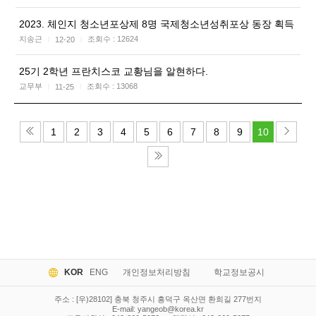
2023. 체인지 청소년포상제 8명 국제청소년성취포상 동장 획득
지송근
조회수 :
12624
12-20
|
|
25기 2학년 프란치스코 교황님을 알현하다.
교무부
조회수 :
13068
11-25
|
|
1
2
3
4
5
6
7
8
9
10
KOR
ENG
개인정보처리방침
학교정보공시
주소 : [우)28102] 충북 청주시 흥덕구 옥산면 환희길 277번지
E-mail:
yangeob@korea.kr