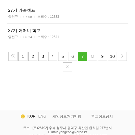
27기 가족캠프
양선규
조회수 :
12533
07-08
|
|
27기 어머니 학교
양선규
조회수 :
12641
06-24
|
|
1
2
3
4
5
6
7
8
9
10
KOR
ENG
개인정보처리방침
학교정보공시
주소 : [우)28102] 충북 청주시 흥덕구 옥산면 환희길 277번지
E-mail:
yangeob@korea.kr