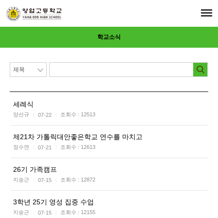
학교소식
세례식
양선규
조회수 :
12513
07-22
|
|
제21차 가톨릭대안좋은학교 연수를 마치고
정수연
조회수 :
12613
07-21
|
|
26기 가족캠프
지송근
조회수 :
12872
07-15
|
|
3학년 25기 영성 집중 수업
지송근
조회수 :
12155
07-15
|
|