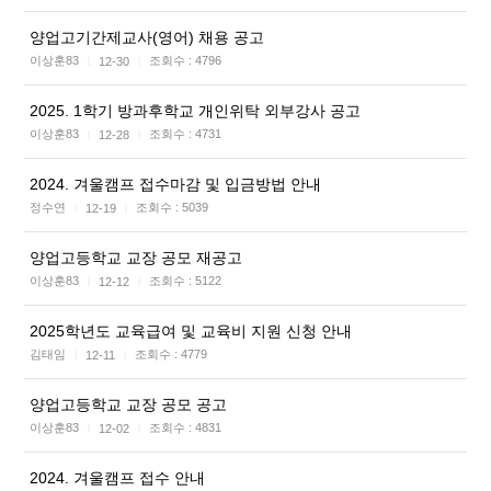
양업고기간제교사(영어) 채용 공고
이상훈83
조회수 :
4796
12-30
|
|
2025. 1학기 방과후학교 개인위탁 외부강사 공고
이상훈83
조회수 :
4731
12-28
|
|
2024. 겨울캠프 접수마감 및 입금방법 안내
정수연
조회수 :
5039
12-19
|
|
양업고등학교 교장 공모 재공고
이상훈83
조회수 :
5122
12-12
|
|
2025학년도 교육급여 및 교육비 지원 신청 안내
김태임
조회수 :
4779
12-11
|
|
양업고등학교 교장 공모 공고
이상훈83
조회수 :
4831
12-02
|
|
2024. 겨울캠프 접수 안내