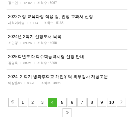
정수연
조회수 :
6067
12-02
|
|
2022개정 교육과정 적용 검, 인정 교과서 선정
사회이예슬
조회수 :
5135
10-14
|
|
2024년 2학기 신청도서 목록
조민경
조회수 :
4958
09-26
|
|
2025학년도 대학수학능력시험 신청 안내
김영욱
조회수 :
5209
08-21
|
|
2024. 2.학기 방과후학교 개인위탁 외부강사 재공고문
이상훈83
조회수 :
4998
08-20
|
|
1
2
3
4
5
6
7
8
9
10