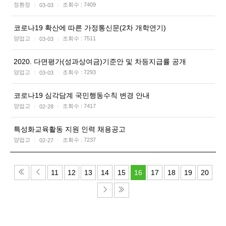
정환정
조회수 :
7409
03-03
|
|
코로나19 확산에 따른 가정통신문(2차 개학연기)
양업고
조회수 :
7511
03-03
|
|
2020. 다면평가(성과상여금)기준안 및 차등지급률 공개
양업고
조회수 :
7293
03-03
|
|
코로나19 심각담계 국민행동수칙 변경 안내
양업고
조회수 :
7417
02-28
|
|
특성화교육활동 지원 인력 채용공고
양업고
조회수 :
7237
02-27
|
|
11
12
13
14
15
16
17
18
19
20