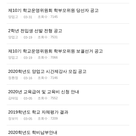
제10기 학교운영위원회 학부모위원 당선자 공고
양업고
조회수 :
7145
03-31
|
|
2학년 전입생 선발 전형 공고
양업고
조회수 :
7531
03-19
|
|
제10기 학교운영위원회 학부모위원 보궐선거 공고
양업고
조회수 :
7066
03-19
|
|
2020학년도 양업고 시간제강사 모집 공고
정환정
조회수 :
7146
03-16
|
|
2020년 교육급여 및 교육비 신청 안내
김태임
조회수 :
7552
03-05
|
|
2019학년도 학교 자체평가 결과
장보미
조회수 :
7209
03-05
|
|
2020학년도 학비납부안내