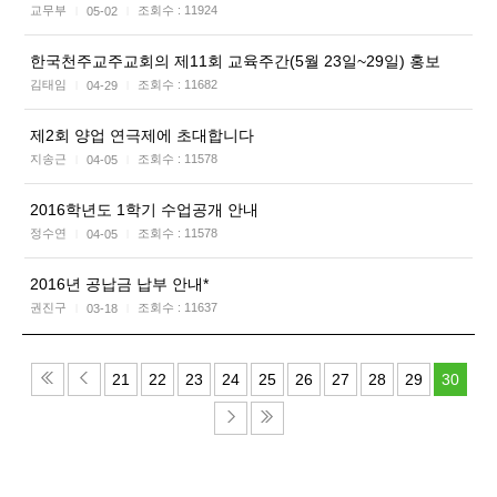
교무부
조회수 :
11924
05-02
|
|
한국천주교주교회의 제11회 교육주간(5월 23일~29일) 홍보
김태임
조회수 :
11682
04-29
|
|
제2회 양업 연극제에 초대합니다
지송근
조회수 :
11578
04-05
|
|
2016학년도 1학기 수업공개 안내
정수연
조회수 :
11578
04-05
|
|
2016년 공납금 납부 안내*
권진구
조회수 :
11637
03-18
|
|
21
22
23
24
25
26
27
28
29
30