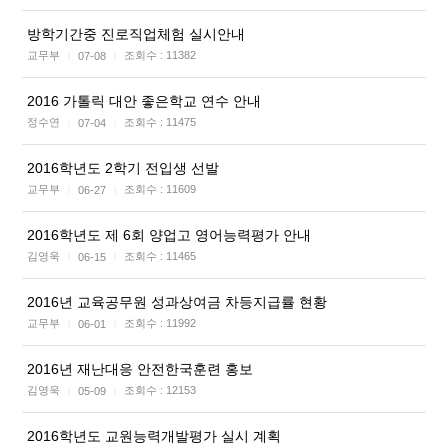
방학기간중 진로직업체험 실시안내
교무부
조회수 :
11382
07-08
|
|
2016 가톨릭 대안 좋은학교 연수 안내
정수연
조회수 :
11475
07-04
|
|
2016학년도 2학기 전입생 선발
교무부
조회수 :
11609
06-27
|
|
2016학년도 제 6회 양업고 영어능력평가 안내
김영욱
조회수 :
11465
06-15
|
|
2016년 교육공무원 성과상여금 차등지급률 현황
교무부
조회수 :
11992
06-01
|
|
2016년 재난대응 안전한국훈련 홍보
김영욱
조회수 :
12153
05-09
|
|
2016학년도 교원능력개발평가 실시 계획