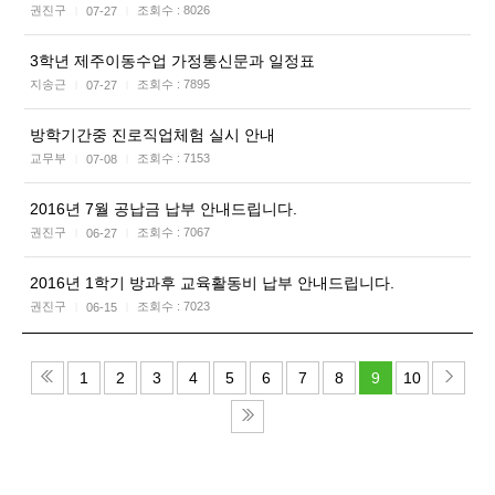
권진구
조회수 :
8026
07-27
|
|
3학년 제주이동수업 가정통신문과 일정표
지송근
조회수 :
7895
07-27
|
|
방학기간중 진로직업체험 실시 안내
교무부
조회수 :
7153
07-08
|
|
2016년 7월 공납금 납부 안내드립니다.
권진구
조회수 :
7067
06-27
|
|
2016년 1학기 방과후 교육활동비 납부 안내드립니다.
권진구
조회수 :
7023
06-15
|
|
1
2
3
4
5
6
7
8
9
10