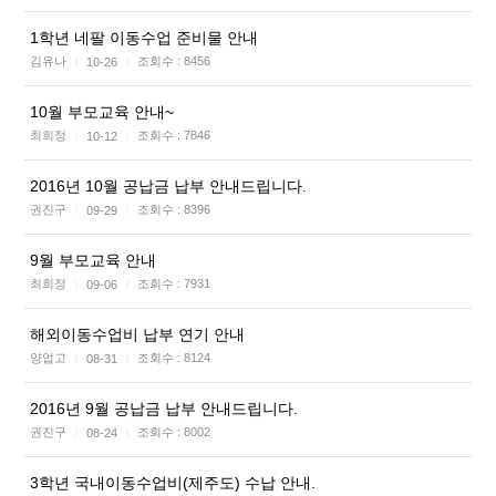
1학년 네팔 이동수업 준비물 안내
김유나
조회수 :
8456
10-26
|
|
10월 부모교육 안내~
최희정
조회수 :
7846
10-12
|
|
2016년 10월 공납금 납부 안내드립니다.
권진구
조회수 :
8396
09-29
|
|
9월 부모교육 안내
최희정
조회수 :
7931
09-06
|
|
해외이동수업비 납부 연기 안내
양업고
조회수 :
8124
08-31
|
|
2016년 9월 공납금 납부 안내드립니다.
권진구
조회수 :
8002
08-24
|
|
3학년 국내이동수업비(제주도) 수납 안내.