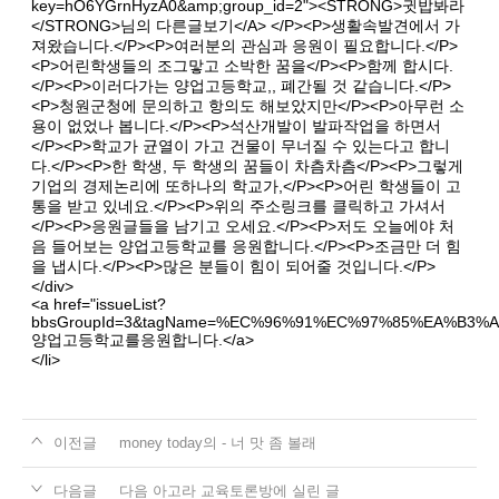
key=hO6YGrnHyzA0&amp;group_id=2"
><STRONG>귓밥봐라
</STRONG>님의 다른글보기</A> </P><P>생활속발견에서 가
져왔습니다.</P><P>여러분의 관심과 응원이 필요합니다.</P>
<P>어린학생들의 조그맣고 소박한 꿈을</P><P>함께 합시다.
</P><P>이러다가는 양업고등학교,, 폐간될 것 같습니다.</P>
<P>청원군청에 문의하고 항의도 해보았지만</P><P>아무런 소
용이 없었나 봅니다.</P><P>석산개발이 발파작업을 하면서
</P><P>학교가 균열이 가고 건물이 무너질 수 있는다고 합니
다.</P><P>한 학생, 두 학생의 꿈들이 차츰차츰</P><P>그렇게
기업의 경제논리에 또하나의 학교가,</P><P>어린 학생들이 고
통을 받고 있네요.</P><P>위의 주소링크를 클릭하고 가셔서
</P><P>응원글들을 남기고 오세요.</P><P>저도 오늘에야 처
음 들어보는 양업고등학교를 응원합니다.</P><P>조금만 더 힘
을 냅시다.</P><P>많은 분들이 힘이 되어줄 것입니다.</P>
</div>
<a href="issueList?
bbsGroupId=3&tagName=%EC%96%91%EC%97%85%EA%B
양업고등학교를응원합니다.</a>
</li>
이전글
money today의 - 너 맛 좀 볼래
다음글
다음 아고라 교육토론방에 실린 글