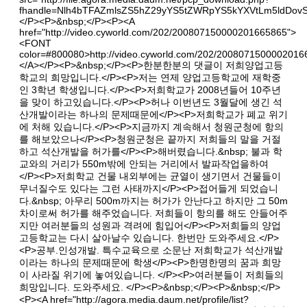
fhandle=Nlh4bTFAZmlsZS5hZ29yYS5tZWRpYS5kYXVtLm5ldDovS
</P><P>&nbsp;</P><P><A
href="
http://video.cyworld.com/202/200807150000201665865"
>
<FONT
color=#800080>
http://video.cyworld.com/202/200807150000201
</A></P><P>&nbsp;</P><P>한분한분의 댓글이 저희양업고등
학교의 희망입니다.</P><P>저는 연제 양업고등학교에 재학중
인 3학년 학생입니다.</P><P>저희학교가 2008년들어 10주년
을 맞이 하고있습니다.</P><P>허나 이번년도 3월달에 생긴 석
산개발이라는 하나의 문제때문에</P><P>저희학교가 폐교 위기
에 처해 있습니다.</P><P>지금까지 계속해서 청원군청에 항의
를 해보았으나</P><P>청원군청은 끝까지 저희들의 말을 거절
하고 석산개발을 허가를</P><P>해버렸습니다.&nbsp; 불과 학
교와의 거리가 550m밖에 안되는 거리에서 발파작업을하여
</P><P>저희학교 건물 내외부에는 균열이 생기면서 건물들이
무너질수도 있다는 그런 사태까지</P><P>접어들게 되었습니
다.&nbsp; 아무리 500m까지는 허가가 안난다고 하지만 그 50m
차이로써 허가를 해주었습니다. 저희들이 항의를 해도 안들어주
지만 여러분들의 성원과 격려에 힘입어</P><P>저희들의 양업
고등학교는 다시 살아날수 있습니다. 한번만 도와주세요.</P>
<P>공부.인성개발. 특수교육으로 소문난 저희학교가 석산개발
이라는 하나의 문제때문에 학생</P><P>한명한명의 꿈과 희망
이 사라질 위기에 놓여있습니다. </P><P>여러분들이 저희들의
희망입니다. 도와주세요. </P><P>&nbsp;</P><P>&nbsp;</P>
<P><A href="
http://agora.media.daum.net/profile/list?