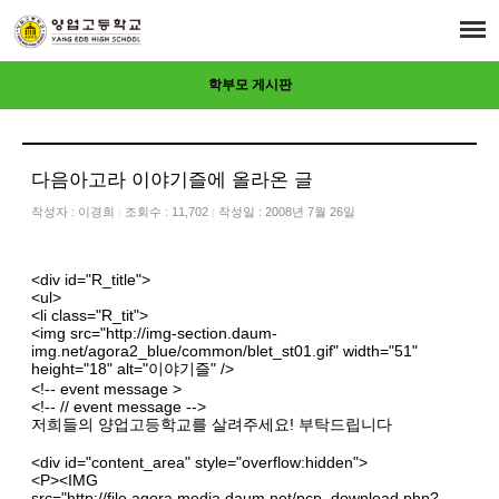
학부모 게시판
다음아고라 이야기즐에 올라온 글
작성자 :
이경희
조회수 : 11,702
작성일 : 2008년 7월 26일
|
|
<div id="R_title">
<ul>
<li class="R_tit">
<img src="
http://img-section.daum-
img.net/agora2_blue/common/blet_st01.gif"
width="51"
height="18" alt="이야기즐" />
<!-- event message >
<!-- // event message -->
저희들의 양업고등학교를 살려주세요! 부탁드립니다
<div id="content_area" style="overflow:hidden">
<P><IMG
src="
http://file.agora.media.daum.net/pcp_download.php?